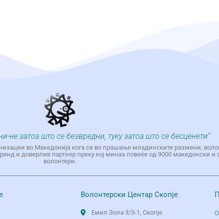
ни-не затоа што се безвредни, туку затоа што се бесценети“
низации во Македонија кога се во прашање младинските размени, воло
енд и доверлив партнер преку кој минаа повеќе од 9000 македонски и 
волонтери.
е
Волонтерски Центар Скопје
П
Емил Зола 3/3-1, Скопје