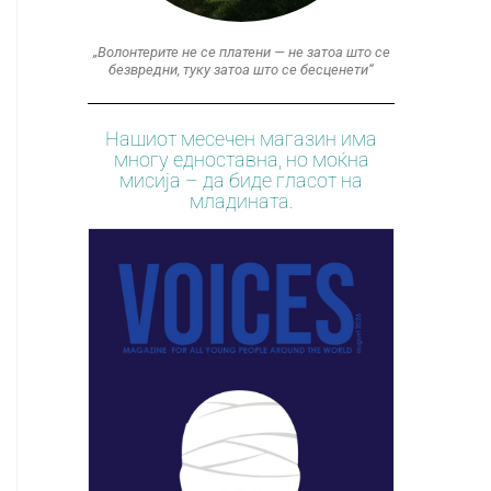
„Волонтерите не се платени — не затоа што се
безвредни, туку затоа што се бесценети“
Нашиот месечен магазин има
многу едноставна, но моќна
мисија – да биде гласот на
младината.