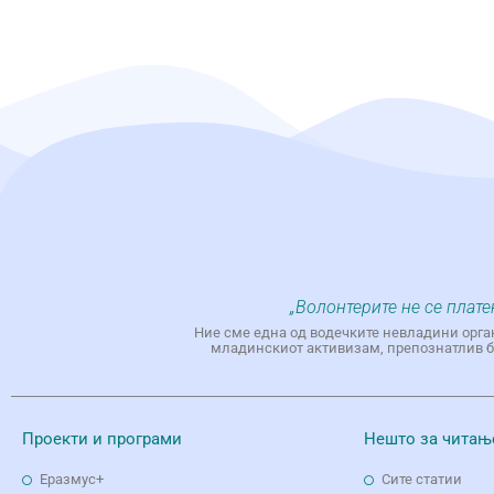
„Волонтерите не се плате
Ние сме една од водечките невладини орга
младинскиот активизам, препознатлив бр
Проекти и програми
Нешто за читањ
Еразмус+
Сите статии