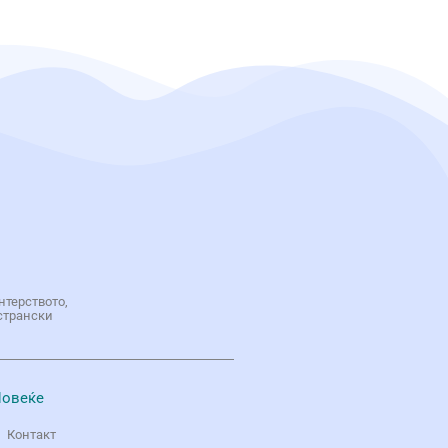
нтерството,
странски
овеќе
Контакт