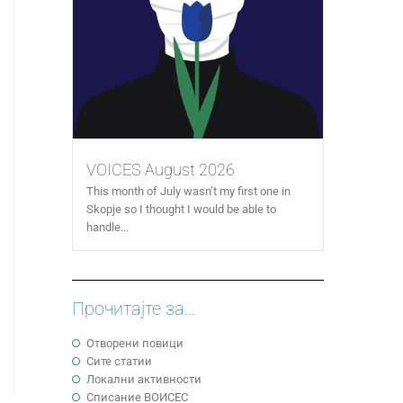
VOICES August 2026
This month of July wasn’t my first one in
Skopje so I thought I would be able to
handle...
Прочитајте за...
Отворени повици
Сите статии
Локални активности
Cписание ВОИСЕС