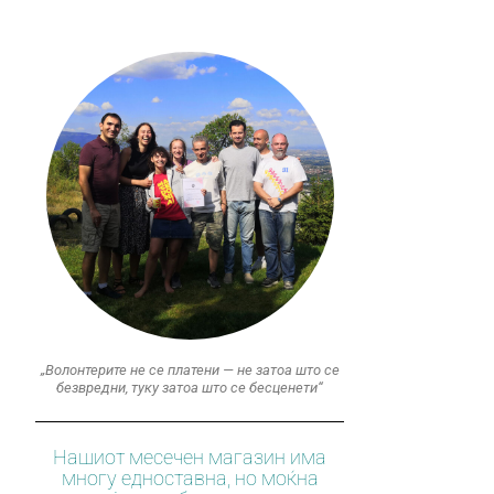
„Волонтерите не се платени — не затоа што се
безвредни, туку затоа што се бесценети“
Нашиот месечен магазин има
многу едноставна, но моќна