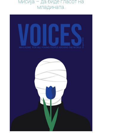
мисија – да биде гласот на
младината.