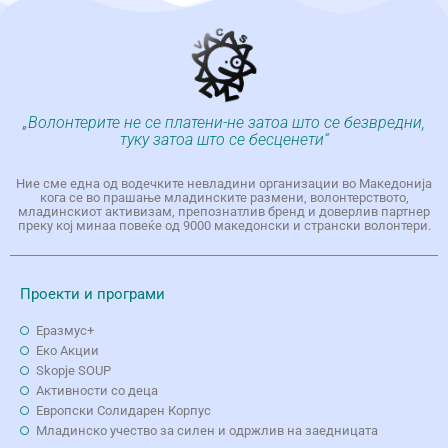
„Волонтерите не се платени-не затоа што се безвредни,
туку затоа што се бесценети“
Ние сме една од водечките невладини организации во Македонија
кога се во прашање младинските размени, волонтерството,
младинскиот активизам, препознатлив бренд и доверлив партнер
преку кој минаа повеќе од 9000 македонски и странски волонтери.
Проекти и програми
Еразмус+
Еко Aкции
Skopje SOUP
Активности со деца
Европски Солидарен Корпус
Младинско учество за силен и одржлив на заедницата