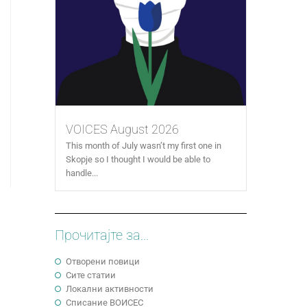
VOICES August 2026
This month of July wasn’t my first one in
Skopje so I thought I would be able to
handle...
Прочитајте за...
Отворени повици
Сите статии
Локални активности
Cписание ВОИСЕС