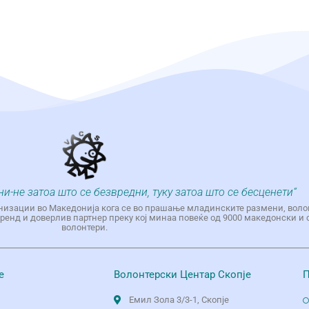
ни-не затоа што се безвредни, туку затоа што се бесценети“
низации во Македонија кога се во прашање младинските размени, воло
енд и доверлив партнер преку кој минаа повеќе од 9000 македонски и 
волонтери.
е
Волонтерски Центар Скопје
П
Емил Зола 3/3-1, Скопје