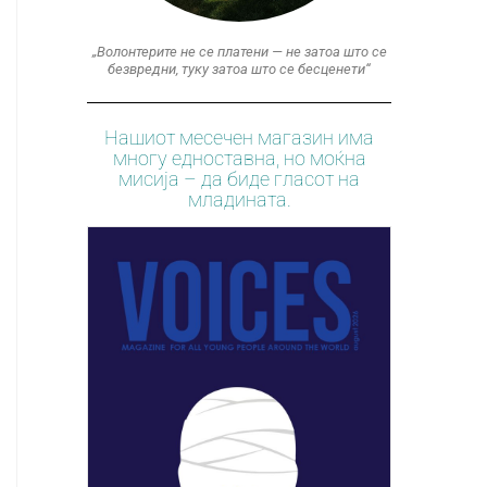
„Волонтерите не се платени — не затоа што се
безвредни, туку затоа што се бесценети“
Нашиот месечен магазин има
многу едноставна, но моќна
мисија – да биде гласот на
младината.