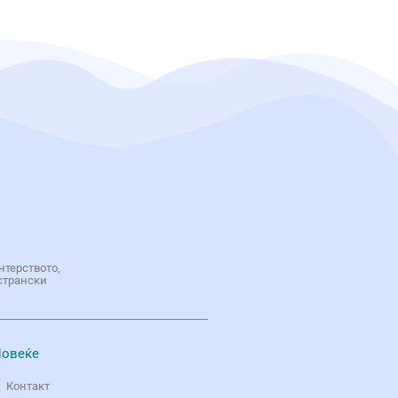
нтерството,
странски
овеќе
Контакт