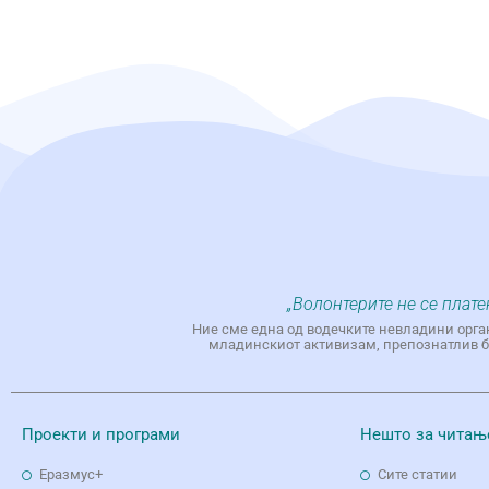
„Волонтерите не се плате
Ние сме една од водечките невладини орга
младинскиот активизам, препознатлив бр
Проекти и програми
Нешто за читањ
Еразмус+
Сите статии