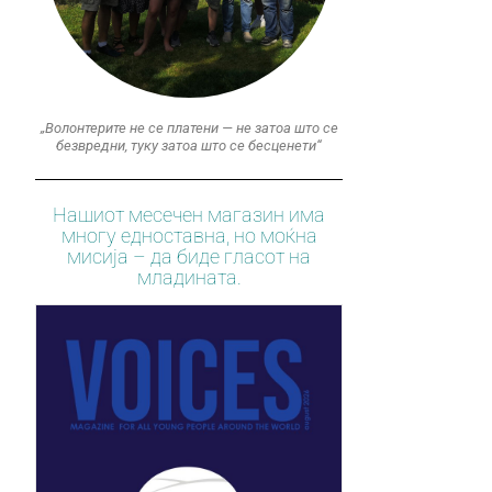
„Волонтерите не се платени — не затоа што се
безвредни, туку затоа што се бесценети“
Нашиот месечен магазин има
многу едноставна, но моќна
мисија – да биде гласот на
младината.