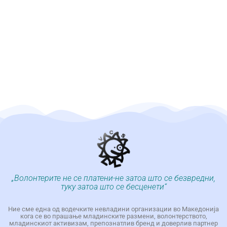
„Волонтерите не се платени-не затоа што се безвредни,
туку затоа што се бесценети“
Ние сме една од водечките невладини организации во Македонија
кога се во прашање младинските размени, волонтерството,
младинскиот активизам, препознатлив бренд и доверлив партнер