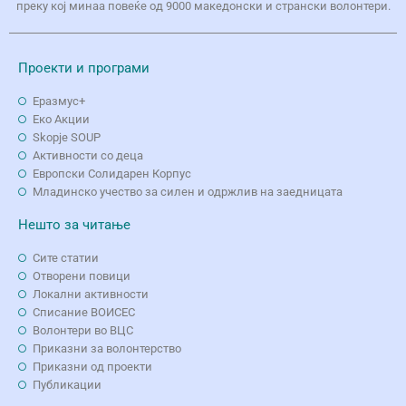
преку кој минаа повеќе од 9000 македонски и странски волонтери.
Проекти и програми
Еразмус+
Еко Aкции
Skopje SOUP
Активности со деца
Европски Солидарен Корпус
Младинско учество за силен и одржлив на заедницата
Нешто за читање
Сите статии
Отворени повици
Локални активности
Списание ВОИСЕС
Волонтери во ВЦС
Приказни за волонтерство
Приказни од проекти
Публикации