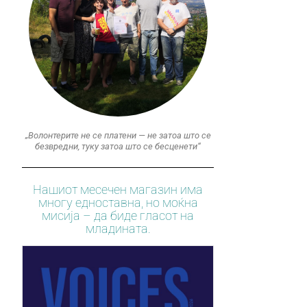
„Волонтерите не се платени — не затоа што се
безвредни, туку затоа што се бесценети“
Нашиот месечен магазин има
многу едноставна, но моќна
мисија – да биде гласот на
младината.