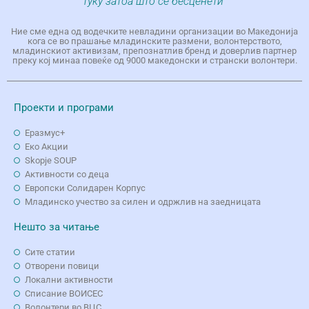
туку затоа што се бесценети“
Ние сме една од водечките невладини организации во Македонија
кога се во прашање младинските размени, волонтерството,
младинскиот активизам, препознатлив бренд и доверлив партнер
преку кој минаа повеќе од 9000 македонски и странски волонтери.
Проекти и програми
Еразмус+
Еко Aкции
Skopje SOUP
Активности со деца
Европски Солидарен Корпус
Младинско учество за силен и одржлив на заедницата
Нешто за читање
Сите статии
Отворени повици
Локални активности
Списание ВОИСЕС
Волонтери во ВЦС