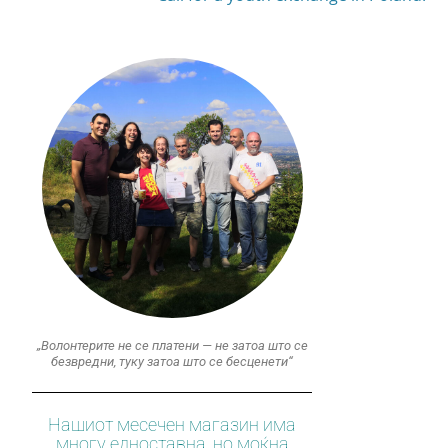
„Волонтерите не се платени — не затоа што се
безвредни, туку затоа што се бесценети“
Нашиот месечен магазин има
многу едноставна, но моќна