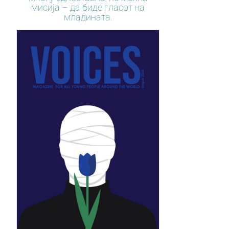
мисија – да биде гласот на
младината.