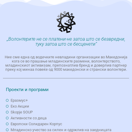
„Волонтерите не се платени-не затоа што се безвредни,
туку затоа што се бесценети“
Ние сме една од водечките невладини организации во Македонија
кога се во прашање младинските размени, волонтерството,
младинскиот активизам, препознатлив бренд и доверлив партнер
преку кој минаа повеќе од 9000 македонски и странски волонтери.
Проекти и програми
Еразмус+
Еко Aкции
Skopje SOUP
Активности со деца
Европски Солидарен Корпус
Младинско учество за силен и одржлив на заедницата