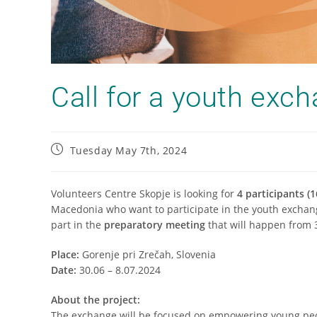
Call for a youth exch
Tuesday May 7th, 2024
Volunteers Centre Skopje is looking for
4 participants (1
Macedonia who want to participate in the youth excha
part in the
preparatory meeting
that will happen from 3
Place:
Gorenje pri Zrečah, Slovenia
Date:
30.06 – 8.07.2024
About the project:
The exchange will be focused on empowering young peopl