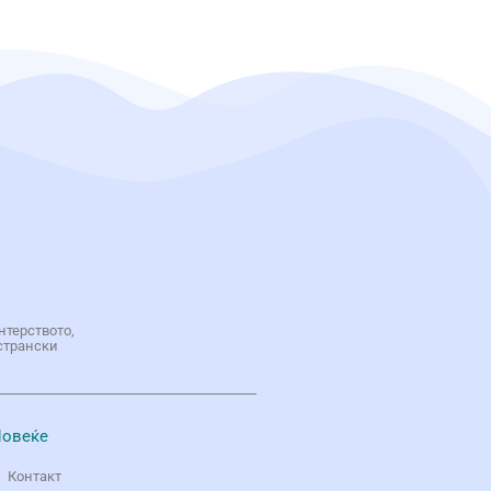
нтерството,
странски
овеќе
Контакт