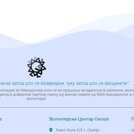
ни-не затоа што се безвредни, туку затоа што се бесценети“
низации во Македонија кога се во прашање младинските размени, воло
енд и доверлив партнер преку кој минаа повеќе од 9000 македонски и 
волонтери.
е
Волонтерски Центар Скопје
П
Емил Зола 3/3-1, Скопје