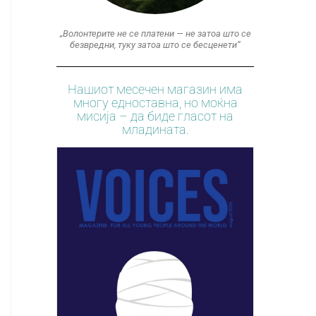
„Волонтерите не се платени — не затоа што се
безвредни, туку затоа што се бесценети“
Нашиот месечен магазин има
многу едноставна, но моќна
мисија – да биде гласот на
младината.