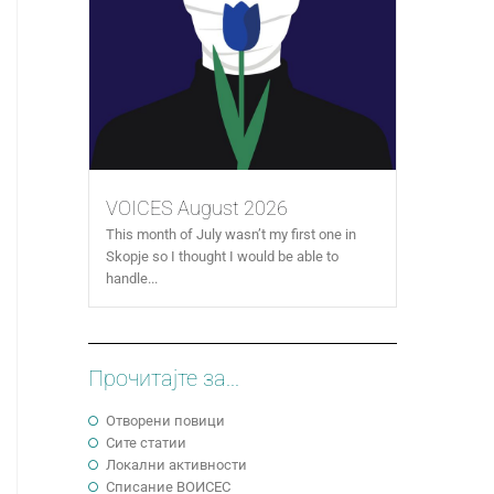
VOICES August 2026
This month of July wasn’t my first one in
Skopje so I thought I would be able to
handle...
Прочитајте за...
Отворени повици
Сите статии
Локални активности
Cписание ВОИСЕС