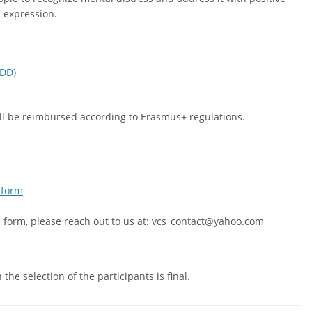
c expression.
CDD)
will be reimbursed according to Erasmus+ regulations.
 form
he form, please reach out to us at: vcs_contact@yahoo.com
he selection of the participants is final.