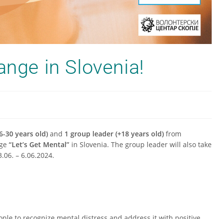
ange in Slovenia!
6-30 years old)
and
1 group leader (+18 years old)
from
nge
“Let’s Get Mental”
in Slovenia. The group leader will also take
.06. – 6.06.2024.
e to recognize mental distress and address it with positive