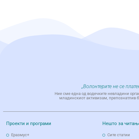
„Волонтерите не се плате
Ние сме една од водечките невладини орга
младинскиот активизам, препознатлив бр
Проекти и програми
Нешто за читањ
Еразмус+
Сите статии