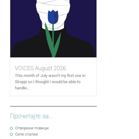
VOICES August 2026
This month of July wasn’t my first one in
Skopje so I thought I would be able to
handle...
Прочитајте за...
Отворени повици
Сите статии