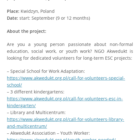
Place:
Kwidzyn, Poland
Date:
start: September (9 or 12 months)
About the project:
Are you a young person passionate about non-formal
education, social work, or youth work? NGO Akwedukt is
looking for dedicated volunteers for long-term ESC projects:
– Special School for Work Adaptation:
https://www.akwedukt.org.pl/call-for-volunteers-special-
school/
– 3 different kindergartens:
https://www.akwedukt.org.pl/call-for-volunteers-esc-in-
kindergarten/
– Library and Multicentrum:
https://www.akwedukt.org.pl/call-for-volunteers-library-
and-multicentrum/
– Akwedukt Association – Youth Worker:
https://www.akwedukt.org.pl/youth-worker-needed/