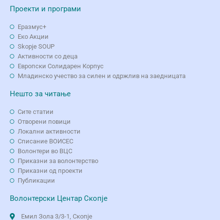
Проекти и програми
Еразмус+
Еко Aкции
Skopje SOUP
Активности со деца
Европски Солидарен Корпус
Младинско учество за силен и одржлив на заедницата
Нешто за читање
Сите статии
Отворени повици
Локални активности
Списание ВОИСЕС
Волонтери во ВЦС
Приказни за волонтерство
Приказни од проекти
Публикации
Волонтерски Центар Скопје
Емил Зола 3/3-1, Скопје