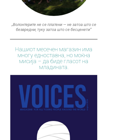
„Волонтерите не се платени — не затоа што се
безвредни, туку затоа што се бесценети“
Нашиот месечен магазин има
многу едноставна, но моќна
мисија – да биде гласот на
младината.