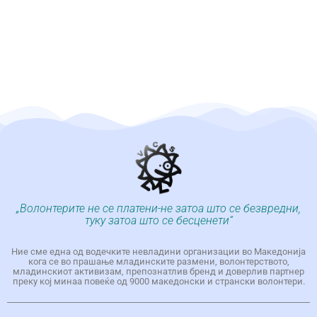
„Волонтерите не се платени-не затоа што се безвредни,
туку затоа што се бесценети“
Ние сме една од водечките невладини организации во Македонија
кога се во прашање младинските размени, волонтерството,
младинскиот активизам, препознатлив бренд и доверлив партнер
преку кој минаа повеќе од 9000 македонски и странски волонтери.