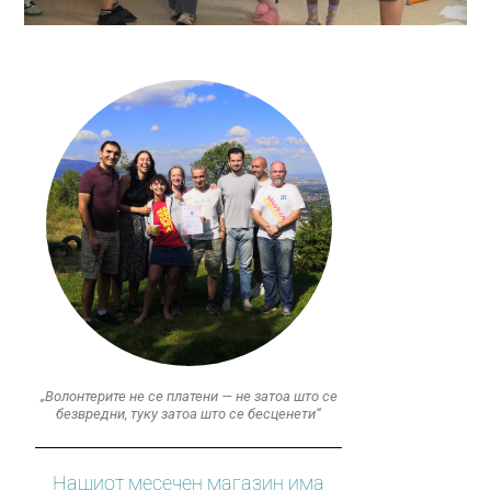
„Волонтерите не се платени — не затоа што се
безвредни, туку затоа што се бесценети“
Нашиот месечен магазин има