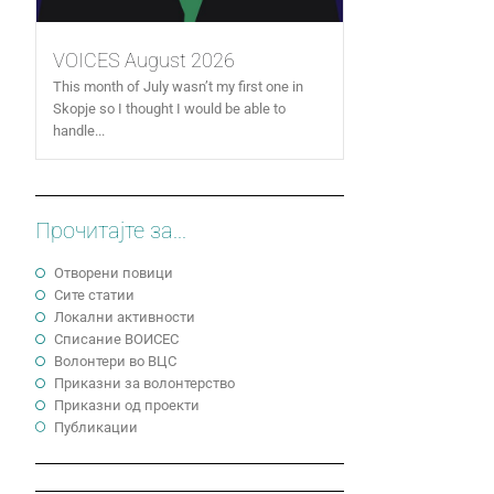
VOICES August 2026
This month of July wasn’t my first one in
Skopje so I thought I would be able to
handle...
Прочитајте за...
Отворени повици
Сите статии
Локални активности
Cписание ВОИСЕС
Волонтери во ВЦС
Приказни за волонтерство
Приказни од проекти
Публикации