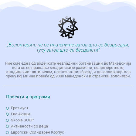
„Волонтерите не се платени-не затоа што се безвредни,
туку затоа што се бесценети“
Ние сме една од водечките невладини организации во Македонија
кога се во прашање младинските размени, волонтерството,
младинскиот активизам, препознатлив бренд и доверлив партнер
преку кој минаа повеќе од 9000 македонски и странски волонтери.
Проекти и програми
Еразмус+
Еко Aкции
Skopje SOUP
Активности со деца
Европски Солидарен Корпус