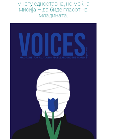
многу едноставна, но моќна
мисија – да биде гласот на
младината.