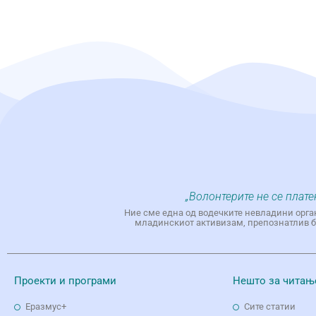
„Волонтерите не се плате
Ние сме една од водечките невладини орга
младинскиот активизам, препознатлив бр
Проекти и програми
Нешто за читањ
Еразмус+
Сите статии