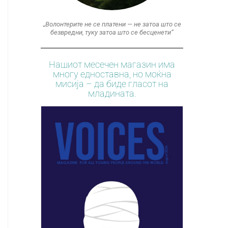
„Волонтерите не се платени — не затоа што се
безвредни, туку затоа што се бесценети“
Нашиот месечен магазин има
многу едноставна, но моќна
мисија – да биде гласот на
младината.