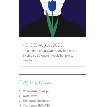
VOICES August 2026
This month of July wasn’t my first one in
Skopje so I thought I would be able to
handle...
Прочитајте за...
Отворени повици
Сите статии
Локални активности
Cписание ВОИСЕС