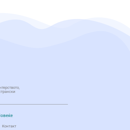
нтерството,
странски
овеќе
Контакт