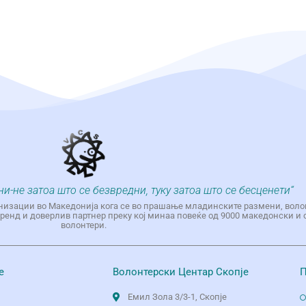
ни-не затоа што се безвредни, туку затоа што се бесценети“
низации во Македонија кога се во прашање младинските размени, воло
енд и доверлив партнер преку кој минаа повеќе од 9000 македонски и 
волонтери.
е
Волонтерски Центар Скопје
П
Емил Зола 3/3-1, Скопје