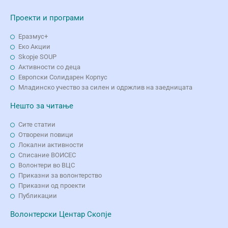
Проекти и програми
Еразмус+
Еко Aкции
Skopje SOUP
Активности со деца
Европски Солидарен Корпус
Младинско учество за силен и одржлив на заедницата
Нешто за читање
Сите статии
Отворени повици
Локални активности
Списание ВОИСЕС
Волонтери во ВЦС
Приказни за волонтерство
Приказни од проекти
Публикации
Волонтерски Центар Скопје