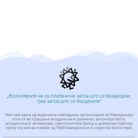
„Волонтерите не се платени-не затоа што се безвредни,
туку затоа што се бесценети“
Ние сме една од водечките невладини организации во Македонија
кога се во прашање младинските размени, волонтерството,
младинскиот активизам, препознатлив бренд и доверлив партнер
преку кој минаа повеќе од 9000 македонски и странски волонтери.