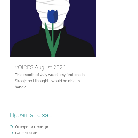
VOICES August 2026
This month of July wasn’t my first one in
Skopje so I thought I would be able to
handle...
Прочитајте за...
Отворени повици
Сите статии