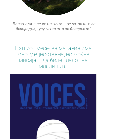
„Волонтерите не се платени — не затоа што се
безвредни, туку затоа што се бесценети“
Нашиот месечен магазин има
многу едноставна, но моќна
мисија – да биде гласот на
младината.