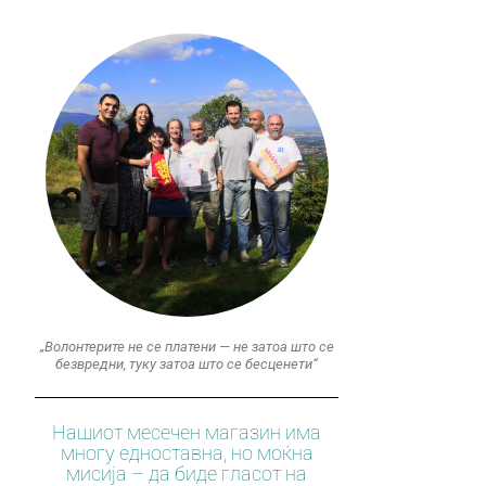
„Волонтерите не се платени — не затоа што се
безвредни, туку затоа што се бесценети“
Нашиот месечен магазин има
многу едноставна, но моќна
мисија – да биде гласот на