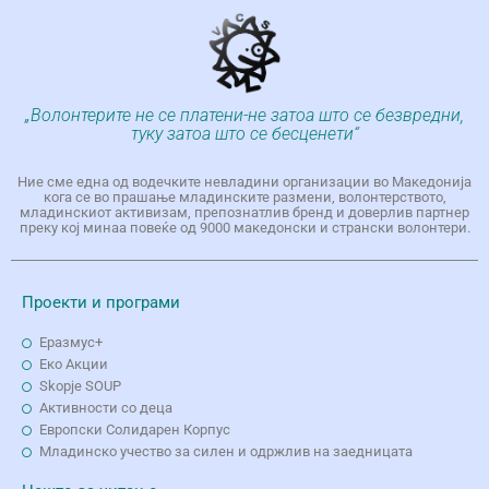
„Волонтерите не се платени-не затоа што се безвредни,
туку затоа што се бесценети“
Ние сме една од водечките невладини организации во Македонија
кога се во прашање младинските размени, волонтерството,
младинскиот активизам, препознатлив бренд и доверлив партнер
преку кој минаа повеќе од 9000 македонски и странски волонтери.
Проекти и програми
Еразмус+
Еко Aкции
Skopje SOUP
Активности со деца
Европски Солидарен Корпус
Младинско учество за силен и одржлив на заедницата