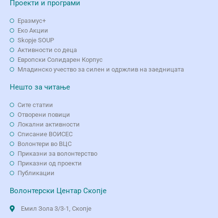
Проекти и програми
Еразмус+
Еко Aкции
Skopje SOUP
Активности со деца
Европски Солидарен Корпус
Младинско учество за силен и одржлив на заедницата
Нешто за читање
Сите статии
Отворени повици
Локални активности
Списание ВОИСЕС
Волонтери во ВЦС
Приказни за волонтерство
Приказни од проекти
Публикации
Волонтерски Центар Скопје
Емил Зола 3/3-1, Скопје