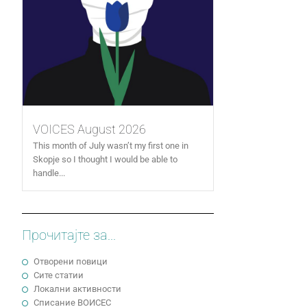
VOICES August 2026
This month of July wasn’t my first one in
Skopje so I thought I would be able to
handle...
Прочитајте за...
Отворени повици
Сите статии
Локални активности
Cписание ВОИСЕС