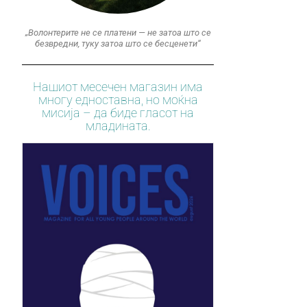
„Волонтерите не се платени — не затоа што се
безвредни, туку затоа што се бесценети“
Нашиот месечен магазин има
многу едноставна, но моќна
мисија – да биде гласот на
младината.