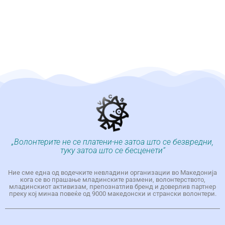
„Волонтерите не се платени-не затоа што се безвредни,
туку затоа што се бесценети“
Ние сме една од водечките невладини организации во Македонија
кога се во прашање младинските размени, волонтерството,
младинскиот активизам, препознатлив бренд и доверлив партнер
преку кој минаа повеќе од 9000 македонски и странски волонтери.