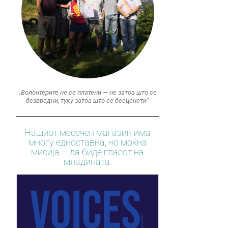
„Волонтерите не се платени — не затоа што се
безвредни, туку затоа што се бесценети“
Нашиот месечен магазин има
многу едноставна, но моќна
мисија – да биде гласот на
младината.