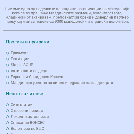
Ние сме една од водечките невладини организации во Македонија
кога се во прашање младинските размени, волонтерството,
младинскиот активизам, препознатлив бренд и доверлив партнер
преку кој минаа повеќе од 9000 македонски и странски волонтери.
Проекти и програми
Еразмус+
Еко Aкции
Skopje SOUP
Активности со деца
Европски Солидарен Корпус
Младинско учество за силен и одржлив на заедницата
Нешто за читање
Сите статии
Отворени повици
Локални активности
Списание ВОИСЕС
Волонтери во ВЦС