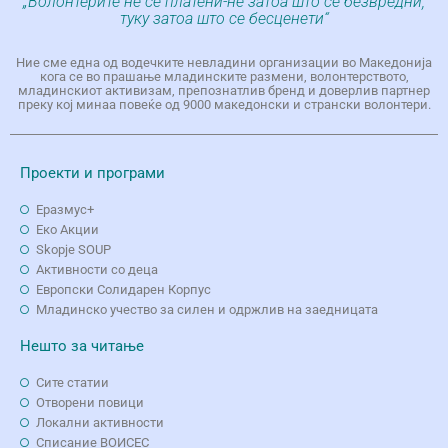
„Волонтерите не се платени-не затоа што се безвредни,
туку затоа што се бесценети“
Ние сме една од водечките невладини организации во Македонија
кога се во прашање младинските размени, волонтерството,
младинскиот активизам, препознатлив бренд и доверлив партнер
преку кој минаа повеќе од 9000 македонски и странски волонтери.
Проекти и програми
Еразмус+
Еко Aкции
Skopje SOUP
Активности со деца
Европски Солидарен Корпус
Младинско учество за силен и одржлив на заедницата
Нешто за читање
Сите статии
Отворени повици
Локални активности
Списание ВОИСЕС