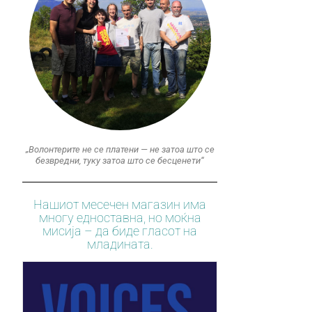
„Волонтерите не се платени — не затоа што се
безвредни, туку затоа што се бесценети“
Нашиот месечен магазин има
многу едноставна, но моќна
мисија – да биде гласот на
младината.