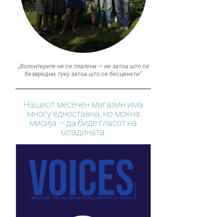
„Волонтерите не се платени — не затоа што се
безвредни, туку затоа што се бесценети“
Нашиот месечен магазин има
многу едноставна, но моќна
мисија – да биде гласот на
младината.