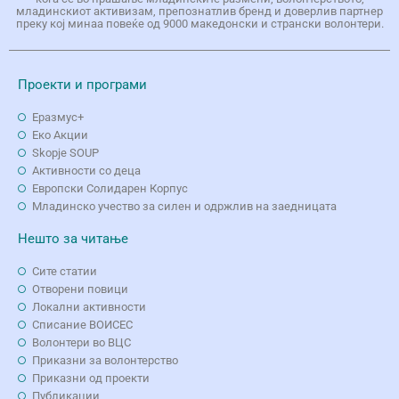
младинскиот активизам, препознатлив бренд и доверлив партнер
преку кој минаа повеќе од 9000 македонски и странски волонтери.
Проекти и програми
Еразмус+
Еко Aкции
Skopje SOUP
Активности со деца
Европски Солидарен Корпус
Младинско учество за силен и одржлив на заедницата
Нешто за читање
Сите статии
Отворени повици
Локални активности
Списание ВОИСЕС
Волонтери во ВЦС
Приказни за волонтерство
Приказни од проекти
Публикации