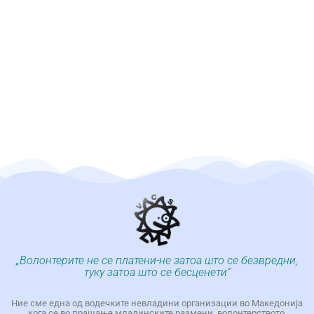
„Волонтерите не се платени-не затоа што се безвредни,
туку затоа што се бесценети“
Ние сме една од водечките невладини организации во Македонија
кога се во прашање младинските размени, волонтерството,