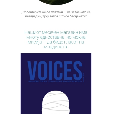
„Волонтерите не се платени — не затоа што се
безвредни, туку затоа што се бесценети“
Нашиот месечен магазин има
многу едноставна, но моќна
мисија – да биде гласот на
младината.