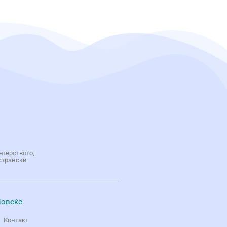
нтерството,
странски
овеќе
Контакт