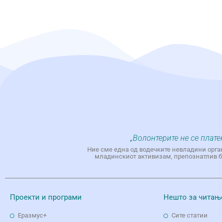
„Волонтерите не се плате
Ние сме една од водечките невладини орга
младинскиот активизам, препознатлив бр
Проекти и програми
Нешто за читањ
Еразмус+
Сите статии