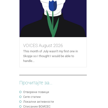
VOICES August 2026
This month of July wasn’t my first one in
Skopje so I thought I would be able to
handle...
Прочитајте за...
Отворени повици
Сите статии
Локални активности
Cписание ВОИСЕС