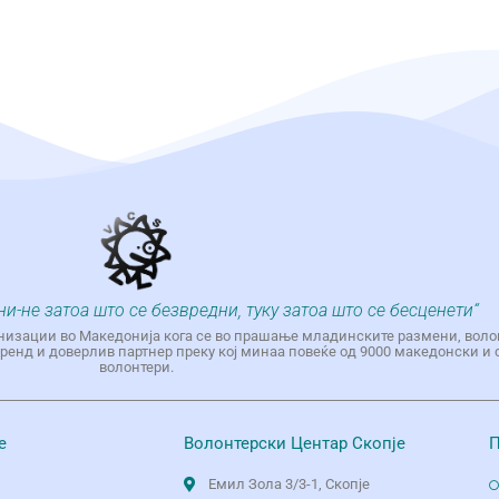
ни-не затоа што се безвредни, туку затоа што се бесценети“
низации во Македонија кога се во прашање младинските размени, воло
енд и доверлив партнер преку кој минаа повеќе од 9000 македонски и 
волонтери.
е
Волонтерски Центар Скопје
П
Емил Зола 3/3-1, Скопје