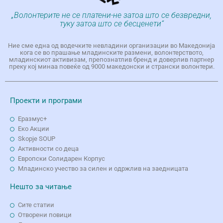
„Волонтерите не се платени-не затоа што се безвредни,
туку затоа што се бесценети“
Ние сме една од водечките невладини организации во Македонија
кога се во прашање младинските размени, волонтерството,
младинскиот активизам, препознатлив бренд и доверлив партнер
преку кој минаа повеќе од 9000 македонски и странски волонтери.
Проекти и програми
Еразмус+
Еко Aкции
Skopje SOUP
Активности со деца
Европски Солидарен Корпус
Младинско учество за силен и одржлив на заедницата
Нешто за читање
Сите статии
Отворени повици