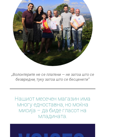
„Волонтерите не се платени — не затоа што се
безвредни, туку затоа што се бесценети“
Нашиот месечен магазин има
многу едноставна, но моќна
мисија – да биде гласот на
младината.