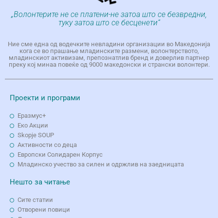
„Волонтерите не се платени-не затоа што се безвредни,
туку затоа што се бесценети“
Ние сме една од водечките невладини организации во Македонија
кога се во прашање младинските размени, волонтерството,
младинскиот активизам, препознатлив бренд и доверлив партнер
преку кој минаа повеќе од 9000 македонски и странски волонтери.
Проекти и програми
Еразмус+
Еко Aкции
Skopje SOUP
Активности со деца
Европски Солидарен Корпус
Младинско учество за силен и одржлив на заедницата
Нешто за читање
Сите статии
Отворени повици