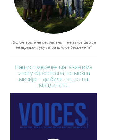
„Волонтерите не се платени — не затоа што се
безвредни, туку затоа што се бесценети“
Нашиот месечен магазин има
многу едноставна, но моќна
мисија – да биде гласот на
младината.