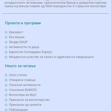
младинскиот активизам, препознатлив бренд и доверлив партнер
преку кој минаа повеќе од 9000 македонски и странски волонтери.
Проекти и програми
Еразмус+
Еко Aкции
Skopje SOUP
Активности со деца
Европски Солидарен Корпус
Младинско учество за силен и одржлив на заедницата
Нешто за читање
Сите статии
Отворени повици
Локални активности
Списание ВОИСЕС
Волонтери во ВЦС
Приказни за волонтерство
Приказни од проекти
Публикации