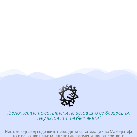
„Волонтерите не се платени-не затоа што се безвредни,
туку затоа што се бесценети“
Ние сме една од водечките невладини организации во Македонија
кога се во прашање младинските размени, волонтерството,