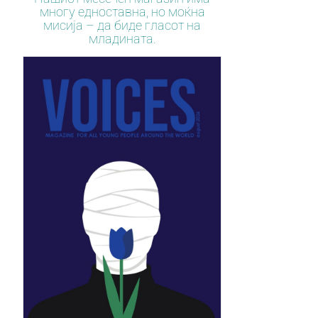
многу едноставна, но моќна
мисија – да биде гласот на
младината.