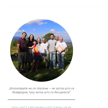
„Волонтерите не се платени — не затоа што се
безвредни, туку затоа што се бесценети“
Нашиот месечен магазин има