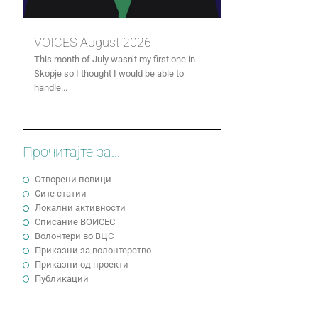
VOICES August 2026
This month of July wasn’t my first one in
Skopje so I thought I would be able to
handle...
Прочитајте за...
Отворени повици
Сите статии
Локални активности
Cписание ВОИСЕС
Волонтери во ВЦС
Приказни за волонтерство
Приказни од проекти
Публикации