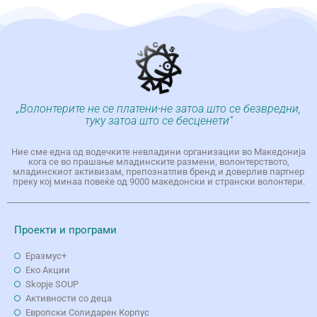
„Волонтерите не се платени-не затоа што се безвредни,
туку затоа што се бесценети“
Ние сме една од водечките невладини организации во Македонија
кога се во прашање младинските размени, волонтерството,
младинскиот активизам, препознатлив бренд и доверлив партнер
преку кој минаа повеќе од 9000 македонски и странски волонтери.
Проекти и програми
Еразмус+
Еко Aкции
Skopje SOUP
Активности со деца
Европски Солидарен Корпус