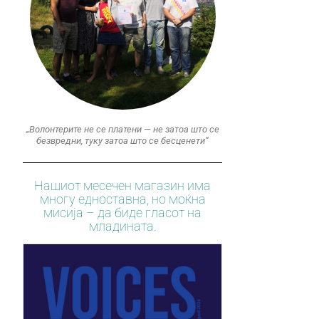
„Волонтерите не се платени — не затоа што се
безвредни, туку затоа што се бесценети“
Нашиот месечен магазин има
многу едноставна, но моќна
мисија – да биде гласот на
младината.