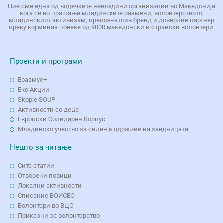
Ние сме една од водечките невладини организации во Македонија
кога се во прашање младинските размени, волонтерството,
младинскиот активизам, препознатлив бренд и доверлив партнер
преку кој минаа повеќе од 9000 македонски и странски волонтери.
Проекти и програми
Еразмус+
Еко Aкции
Skopje SOUP
Активности со деца
Европски Солидарен Корпус
Младинско учество за силен и одржлив на заедницата
Нешто за читање
Сите статии
Отворени повици
Локални активности
Списание ВОИСЕС
Волонтери во ВЦС
Приказни за волонтерство