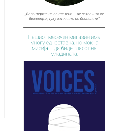
„Волонтерите не се платени — не затоа што се
безвредни, туку затоа што се бесценети“
Нашиот месечен магазин има
многу едноставна, но моќна
мисија – да биде гласот на
младината.