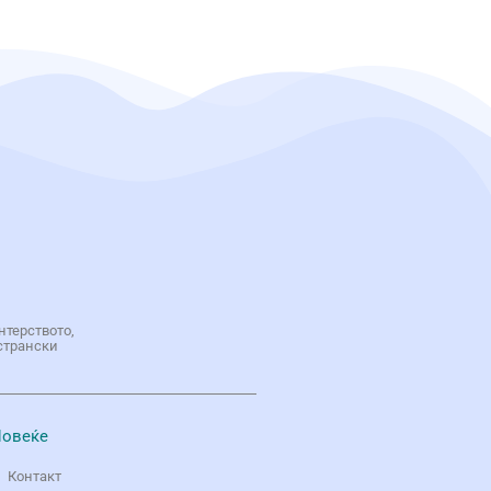
нтерството,
странски
овеќе
Контакт