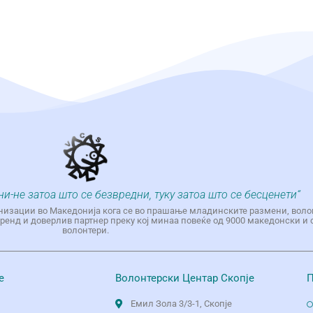
ни-не затоа што се безвредни, туку затоа што се бесценети“
низации во Македонија кога се во прашање младинските размени, воло
енд и доверлив партнер преку кој минаа повеќе од 9000 македонски и 
волонтери.
е
Волонтерски Центар Скопје
П
Емил Зола 3/3-1, Скопје