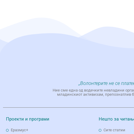
„Волонтерите не се плате
Ние сме една од водечките невладини орга
младинскиот активизам, препознатлив бр
Проекти и програми
Нешто за читањ
Еразмус+
Сите статии