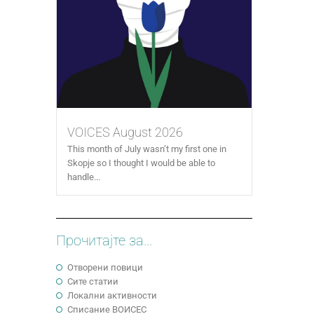
VOICES August 2026
This month of July wasn’t my first one in
Skopje so I thought I would be able to
handle...
Прочитајте за...
Отворени повици
Сите статии
Локални активности
Cписание ВОИСЕС