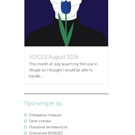
VOICES August 2026
This month of July wasn’t my first one in
Skopje so I thought I would be able to
handle...
Прочитајте за...
Отворени повици
Сите статии
Локални активности
Cписание ВОИСЕС