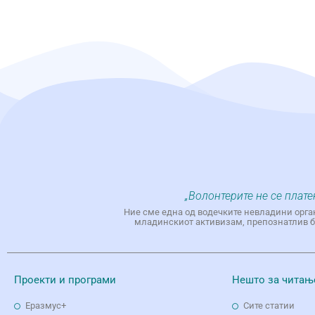
„Волонтерите не се плате
Ние сме една од водечките невладини орга
младинскиот активизам, препознатлив бр
Проекти и програми
Нешто за читањ
Еразмус+
Сите статии