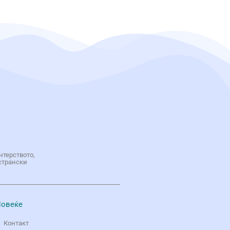
нтерството,
странски
овеќе
Контакт