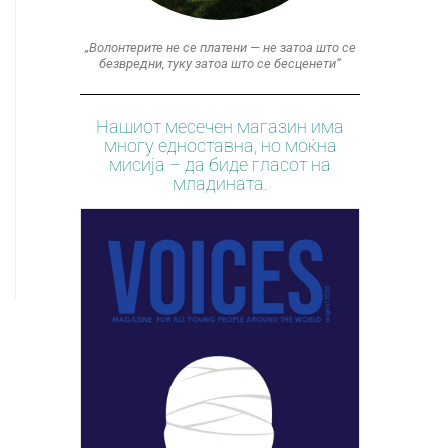
„Волонтерите не се платени — не затоа што се
безвредни, туку затоа што се бесценети“
Нашиот месечен магазин има
многу едноставна, но моќна
мисија – да биде гласот на
младината.