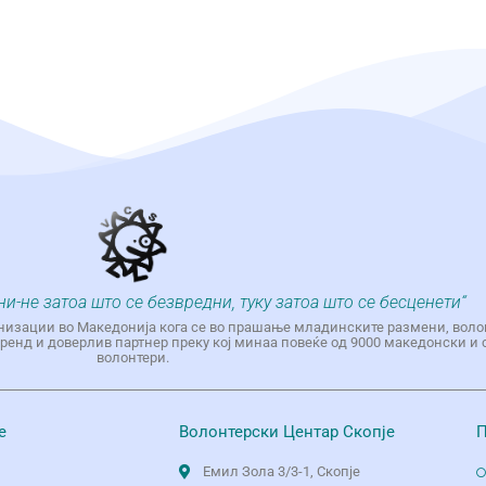
ни-не затоа што се безвредни, туку затоа што се бесценети“
низации во Македонија кога се во прашање младинските размени, воло
енд и доверлив партнер преку кој минаа повеќе од 9000 македонски и 
волонтери.
е
Волонтерски Центар Скопје
П
Емил Зола 3/3-1, Скопје