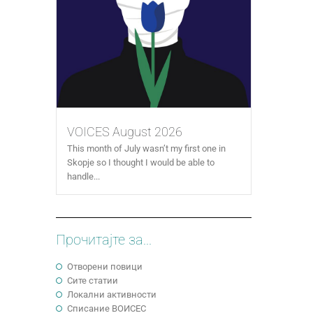
VOICES August 2026
This month of July wasn’t my first one in
Skopje so I thought I would be able to
handle...
Прочитајте за...
Отворени повици
Сите статии
Локални активности
Cписание ВОИСЕС