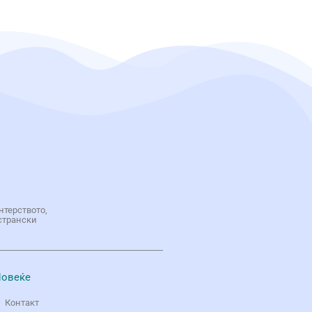
нтерството,
странски
овеќе
Контакт