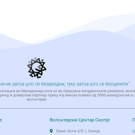
ни-не затоа што се безвредни, туку затоа што се бесценети“
низации во Македонија кога се во прашање младинските размени, воло
енд и доверлив партнер преку кој минаа повеќе од 9000 македонски и 
волонтери.
е
Волонтерски Центар Скопје
П
Емил Зола 3/3-1, Скопје