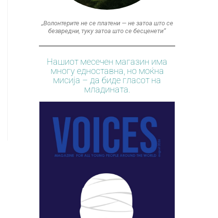
„Волонтерите не се платени — не затоа што се
безвредни, туку затоа што се бесценети“
Нашиот месечен магазин има
многу едноставна, но моќна
мисија – да биде гласот на
младината.