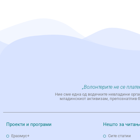
„Волонтерите не се плате
Ние сме една од водечките невладини орга
младинскиот активизам, препознатлив бр
Проекти и програми
Нешто за читањ
Еразмус+
Сите статии