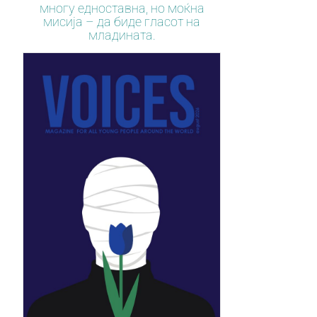
многу едноставна, но моќна
мисија – да биде гласот на
младината.