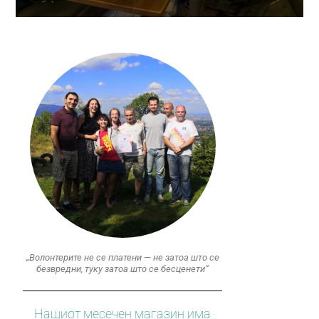
„Волонтерите не се платени — не затоа што се
безвредни, туку затоа што се бесценети“
Нашиот месечен магазин има