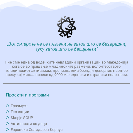
„Волонтерите не се платени-не затоа што се безвредни,
туку затоа што се бесценети“
Ние сме една од водечките невладини организации во Македонија
кога се во прашање младинските размени, волонтерството,
младинскиот активизам, препознатлив бренд и доверлив партнер
преку кој минаа повеќе од 9000 македонски и странски волонтери.
Проекти и програми
Еразмус+
Еко Aкции
Skopje SOUP
Активности со деца
Европски Солидарен Корпус