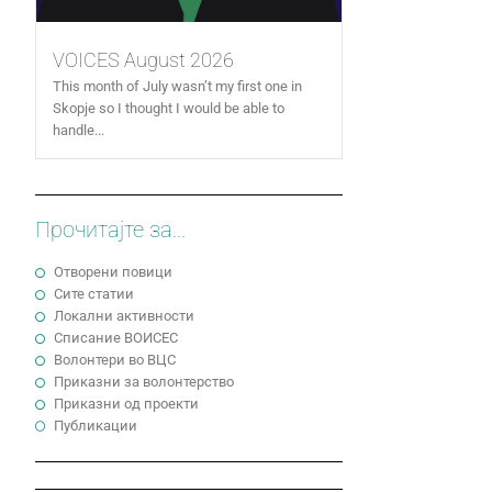
VOICES August 2026
This month of July wasn’t my first one in
Skopje so I thought I would be able to
handle...
Прочитајте за...
Отворени повици
Сите статии
Локални активности
Cписание ВОИСЕС
Волонтери во ВЦС
Приказни за волонтерство
Приказни од проекти
Публикации