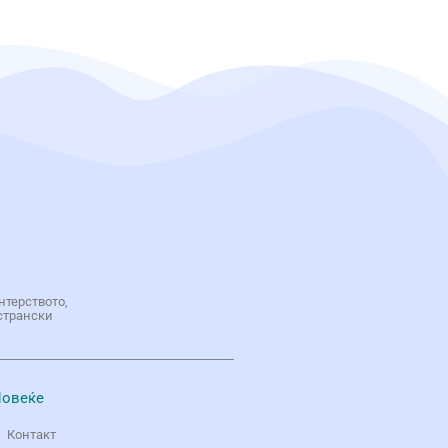
нтерството,
странски
овеќе
Контакт