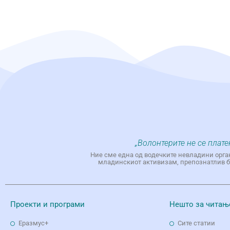
„Волонтерите не се плате
Ние сме една од водечките невладини орга
младинскиот активизам, препознатлив бр
Проекти и програми
Нешто за читањ
Еразмус+
Сите статии