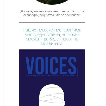
„Волонтерите не се платени — не затоа што се
безвредни, туку затоа што се бесценети“
Нашиот месечен магазин има
многу едноставна, но моќна
мисија – да биде гласот на
младината.