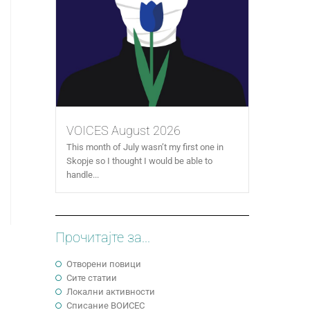
VOICES August 2026
This month of July wasn’t my first one in
Skopje so I thought I would be able to
handle...
Прочитајте за...
Отворени повици
Сите статии
Локални активности
Cписание ВОИСЕС