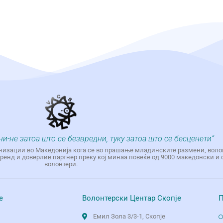
ни-не затоа што се безвредни, туку затоа што се бесценети“
низации во Македонија кога се во прашање младинските размени, воло
енд и доверлив партнер преку кој минаа повеќе од 9000 македонски и 
волонтери.
е
Волонтерски Центар Скопје
П
Емил Зола 3/3-1, Скопје