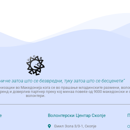
ни-не затоа што се безвредни, туку затоа што се бесценети“
низации во Македонија кога се во прашање младинските размени, воло
енд и доверлив партнер преку кој минаа повеќе од 9000 македонски и 
волонтери.
е
Волонтерски Центар Скопје
П
Емил Зола 3/3-1, Скопје