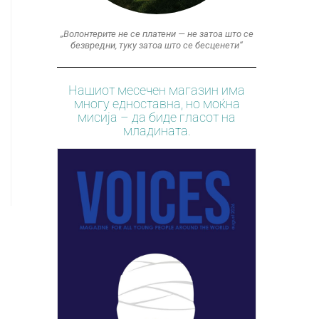
„Волонтерите не се платени — не затоа што се
безвредни, туку затоа што се бесценети“
Нашиот месечен магазин има
многу едноставна, но моќна
мисија – да биде гласот на
младината.