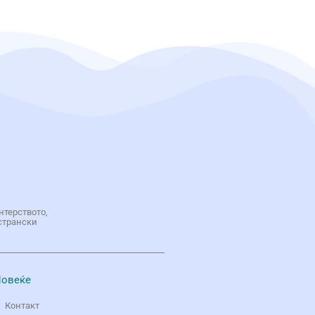
нтерството,
странски
овеќе
Контакт