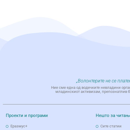
„Волонтерите не се плате
Ние сме една од водечките невладини орга
младинскиот активизам, препознатлив бр
Проекти и програми
Нешто за читањ
Еразмус+
Сите статии