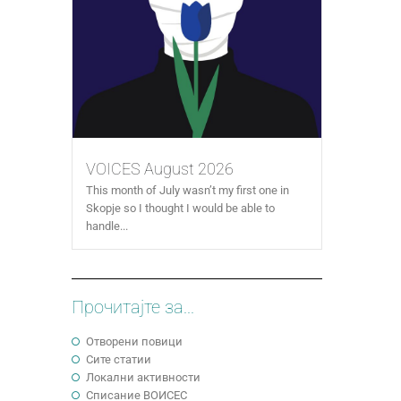
VOICES August 2026
This month of July wasn’t my first one in
Skopje so I thought I would be able to
handle...
Прочитајте за...
Отворени повици
Сите статии
Локални активности
Cписание ВОИСЕС