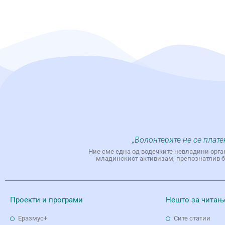
„Волонтерите не се плате
Ние сме една од водечките невладини орга
младинскиот активизам, препознатлив бр
Проекти и програми
Нешто за читањ
Еразмус+
Сите статии