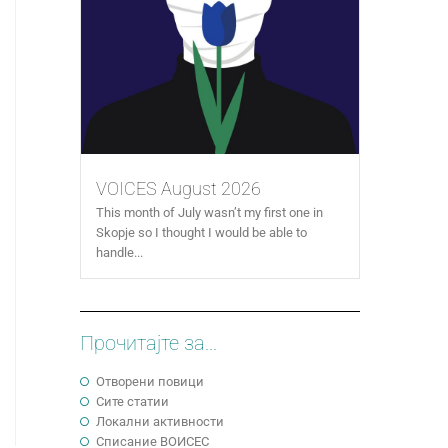
VOICES August 2026
This month of July wasn’t my first one in
Skopje so I thought I would be able to
handle...
Прочитајте за...
Отворени повици
Сите статии
Локални активности
Cписание ВОИСЕС