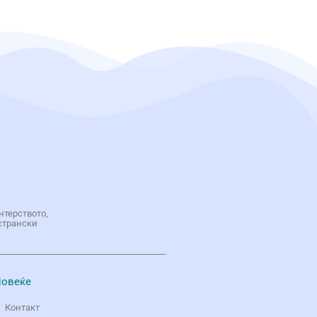
нтерството,
странски
овеќе
Контакт