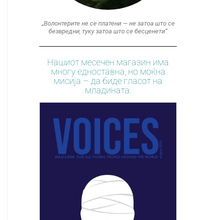
„Волонтерите не се платени — не затоа што се
безвредни, туку затоа што се бесценети“
Нашиот месечен магазин има
многу едноставна, но моќна
мисија – да биде гласот на
младината.