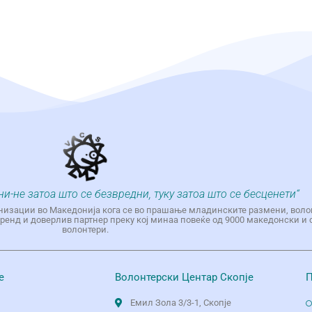
ни-не затоа што се безвредни, туку затоа што се бесценети“
низации во Македонија кога се во прашање младинските размени, воло
енд и доверлив партнер преку кој минаа повеќе од 9000 македонски и 
волонтери.
е
Волонтерски Центар Скопје
П
Емил Зола 3/3-1, Скопје