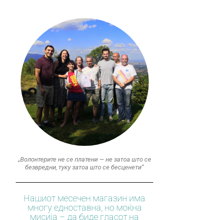
„Волонтерите не се платени — не затоа што се
безвредни, туку затоа што се бесценети“
Нашиот месечен магазин има
многу едноставна, но моќна
мисија – да биде гласот на