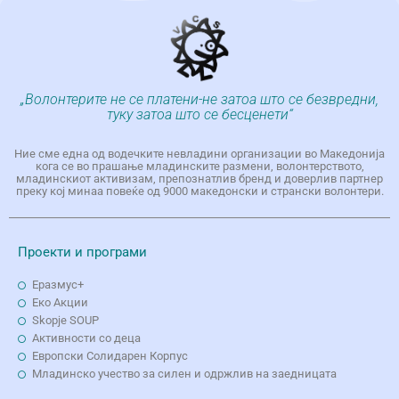
„Волонтерите не се платени-не затоа што се безвредни,
туку затоа што се бесценети“
Ние сме една од водечките невладини организации во Македонија
кога се во прашање младинските размени, волонтерството,
младинскиот активизам, препознатлив бренд и доверлив партнер
преку кој минаа повеќе од 9000 македонски и странски волонтери.
Проекти и програми
Еразмус+
Еко Aкции
Skopje SOUP
Активности со деца
Европски Солидарен Корпус
Младинско учество за силен и одржлив на заедницата