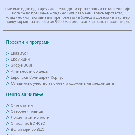
Ние сме една од водечките невладини организации во Македонија
кога се во прашање младинските размени, волонтерството,
младинскиот активизам, препознатлив бренд и доверлив партнер
преку кој минаа повеќе од 9000 македонски и странски волонтери.
Проекти и програми
Еразмус+
Еко Aкции
Skopje SOUP
Активности со деца
Европски Солидарен Корпус
Младинско учество за силен и одржлив на заедницата
Нешто за читање
Сите статии
Отворени повици
Локални активности
Списание ВОИСЕС
Волонтери во ВЦС