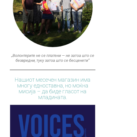
„Волонтерите не се платени — не затоа што се
безвредни, туку затоа што се бесценети“
Нашиот месечен магазин има
многу едноставна, но моќна
мисија – да биде гласот на
младината.