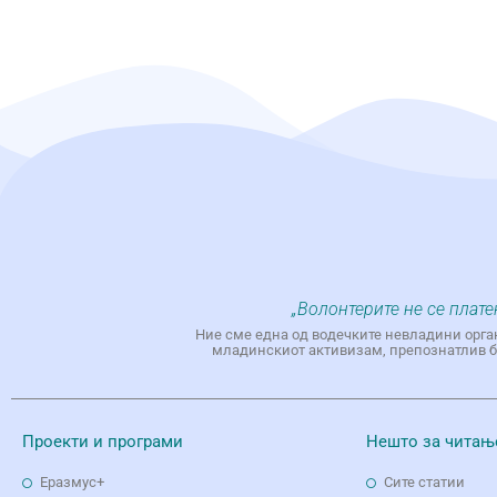
„Волонтерите не се плате
Ние сме една од водечките невладини орга
младинскиот активизам, препознатлив бр
Проекти и програми
Нешто за читањ
Еразмус+
Сите статии