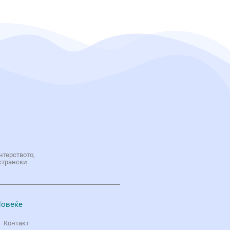
нтерството,
странски
овеќе
Контакт