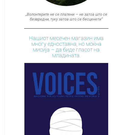
„Волонтерите не се платени — не затоа што се
безвредни, туку затоа што се бесценети“
Нашиот месечен магазин има
многу едноставна, но моќна
мисија – да биде гласот на
младината.