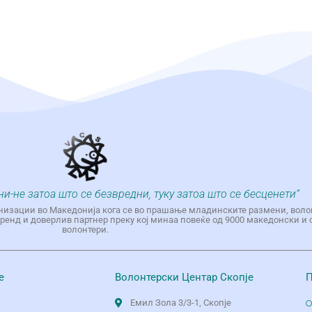
ни-не затоа што се безвредни, туку затоа што се бесценети“
низации во Македонија кога се во прашање младинските размени, воло
енд и доверлив партнер преку кој минаа повеќе од 9000 македонски и 
волонтери.
е
Волонтерски Центар Скопје
П
Емил Зола 3/3-1, Скопје