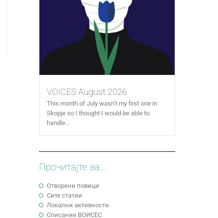
VOICES August 2026
This month of July wasn’t my first one in
Skopje so I thought I would be able to
handle...
Прочитајте за...
Отворени повици
Сите статии
Локални активности
Cписание ВОИСЕС