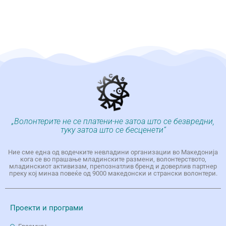
„Волонтерите не се платени-не затоа што се безвредни,
туку затоа што се бесценети“
Ние сме една од водечките невладини организации во Македонија
кога се во прашање младинските размени, волонтерството,
младинскиот активизам, препознатлив бренд и доверлив партнер
преку кој минаа повеќе од 9000 македонски и странски волонтери.
Проекти и програми