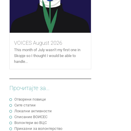
VOICES August 2026
This month of July wasn’t my first one in
Skopje so I thought I would be able to
handle...
Прочитајте за...
Отворени повици
Сите статии
Локални активности
Cписание ВОИСЕС
Волонтери во ВЦС
Приказни за волонтерство