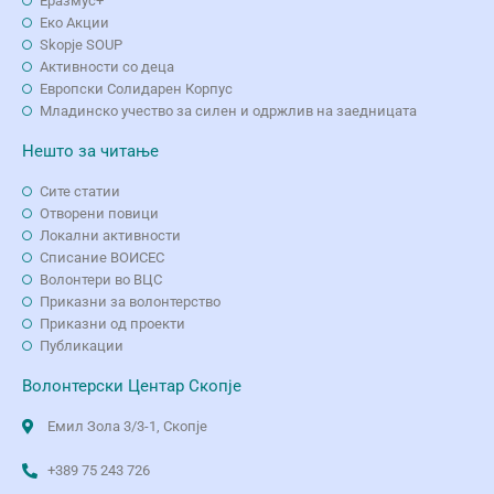
Еразмус+
Еко Aкции
Skopje SOUP
Активности со деца
Европски Солидарен Корпус
Младинско учество за силен и одржлив на заедницата
Нешто за читање
Сите статии
Отворени повици
Локални активности
Списание ВОИСЕС
Волонтери во ВЦС
Приказни за волонтерство
Приказни од проекти
Публикации
Волонтерски Центар Скопје
Емил Зола 3/3-1, Скопје
+389 75 243 726