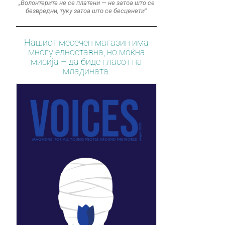
„Волонтерите не се платени — не затоа што се
безвредни, туку затоа што се бесценети“
Нашиот месечен магазин има
многу едноставна, но моќна
мисија – да биде гласот на
младината.