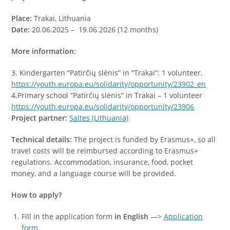
Place:
Trakai, Lithuania
Date:
20.06.2025 – 19.06.2026 (12 months)
More information
:
3. Kindergarten “Patirčių slėnis” in “Trakai”: 1 volunteer,
https://youth.europa.eu/solidarity/opportunity/23902_en
4.Primary school “Patirčių slėnis” in Trakai – 1 volunteer
https://youth.europa.eu/solidarity/opportunity/23906
Project partner:
Saltes (Lithuania)
Technical details:
The project is funded by Erasmus+, so all
travel costs will be reimbursed according to Erasmus+
regulations. Accommodation, insurance, food, pocket
money, and a language course will be provided.
How to apply?
Fill in the application form
in English
—>
Application
form