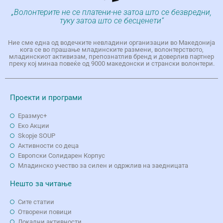
„Волонтерите не се платени-не затоа што се безвредни,
туку затоа што се бесценети“
Ние сме една од водечките невладини организации во Македонија
кога се во прашање младинските размени, волонтерството,
младинскиот активизам, препознатлив бренд и доверлив партнер
преку кој минаа повеќе од 9000 македонски и странски волонтери.
Проекти и програми
Еразмус+
Еко Aкции
Skopje SOUP
Активности со деца
Европски Солидарен Корпус
Младинско учество за силен и одржлив на заедницата
Нешто за читање
Сите статии
Отворени повици
Локални активности