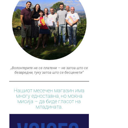
„Волонтерите не се платени — не затоа што се
безвредни, туку затоа што се бесценети“
Нашиот месечен магазин има
многу едноставна, но моќна
мисија – да биде гласот на
младината.