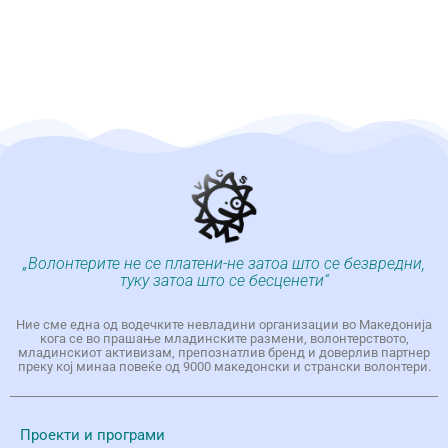
„Волонтерите не се платени-не затоа што се безвредни,
туку затоа што се бесценети“
Ние сме една од водечките невладини организации во Македонија
кога се во прашање младинските размени, волонтерството,
младинскиот активизам, препознатлив бренд и доверлив партнер
преку кој минаа повеќе од 9000 македонски и странски волонтери.
Проекти и програми