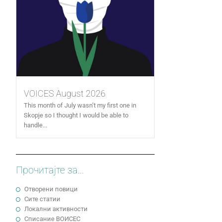
VOICES August 2026
This month of July wasn’t my first one in
Skopje so I thought I would be able to
handle...
Прочитајте за...
Отворени повици
Сите статии
Локални активности
Cписание ВОИСЕС