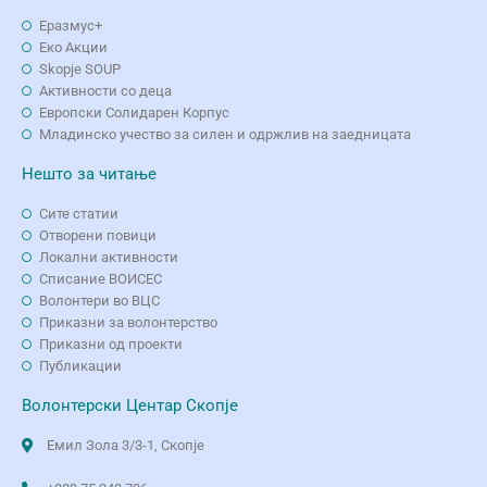
Еразмус+
Еко Aкции
Skopje SOUP
Активности со деца
Европски Солидарен Корпус
Младинско учество за силен и одржлив на заедницата
Нешто за читање
Сите статии
Отворени повици
Локални активности
Списание ВОИСЕС
Волонтери во ВЦС
Приказни за волонтерство
Приказни од проекти
Публикации
Волонтерски Центар Скопје
Емил Зола 3/3-1, Скопје