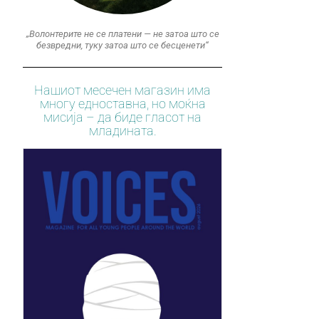
„Волонтерите не се платени — не затоа што се
безвредни, туку затоа што се бесценети“
Нашиот месечен магазин има
многу едноставна, но моќна
мисија – да биде гласот на
младината.