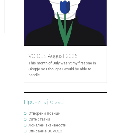
VOICES August 2026
This month of July wasn’t my first one in
Skopje so I thought I would be able to
handle...
Прочитајте за...
Отворени повици
Сите статии
Локални активности
Cписание ВОИСЕС