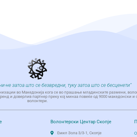
ни-не затоа што се безвредни, туку затоа што се бесценети“
низации во Македонија кога се во прашање младинските размени, воло
енд и доверлив партнер преку кој минаа повеќе од 9000 македонски и 
волонтери.
е
Волонтерски Центар Скопје
П
Емил Зола 3/3-1, Скопје