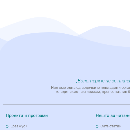
„Волонтерите не се плате
Ние сме една од водечките невладини орга
младинскиот активизам, препознатлив бр
Проекти и програми
Нешто за читањ
Еразмус+
Сите статии