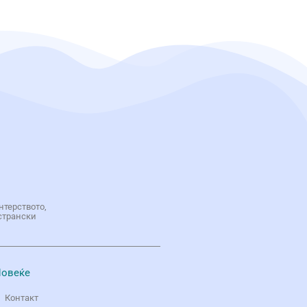
нтерството,
странски
овеќе
Контакт