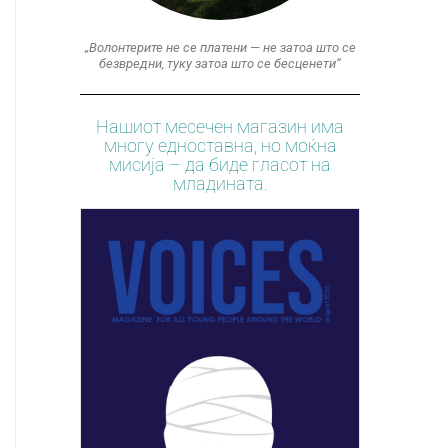
„Волонтерите не се платени — не затоа што се
безвредни, туку затоа што се бесценети“
Нашиот месечен магазин има
многу едноставна, но моќна
мисија – да биде гласот на
младината.