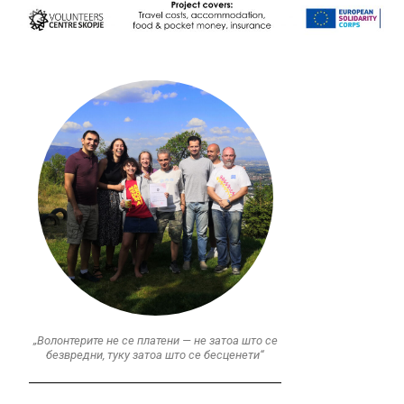
„Волонтерите не се платени — не затоа што се
безвредни, туку затоа што се бесценети“