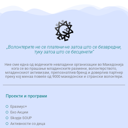
„Волонтерите не се платени-не затоа што се безвредни,
туку затоа што се бесценети“
Ние сме една од водечките невладини организации во Македонија
кога се во прашање младинските размени, волонтерството,
младинскиот активизам, препознатлив бренд и доверлив партнер
преку кој минаа повеќе од 9000 македонски и странски волонтери.
Проекти и програми
Еразмус+
Еко Aкции
Skopje SOUP
Активности со деца