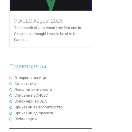
VOICES August 2026
This month of July wasn’t my first one in
Skopje so I thought I would be able to
handle...
Прочитајте за...
Отворени повици
Сите статии
Локални активности
Cписание ВОИСЕС
Волонтери во ВЦС
Приказни за волонтерство
Приказни од проекти
Публикации