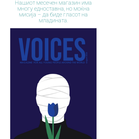
Нашиот месечен магазин има
многу едноставна, но моќна
мисија – да биде гласот на
младината.