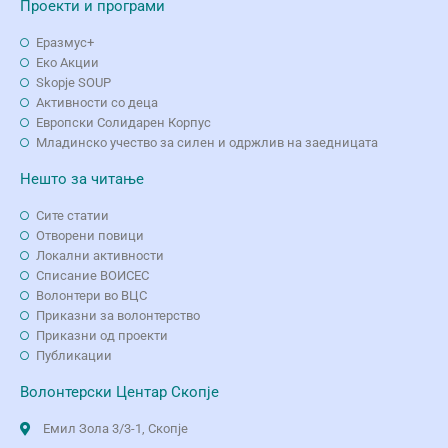
Проекти и програми
Еразмус+
Еко Aкции
Skopje SOUP
Активности со деца
Европски Солидарен Корпус
Младинско учество за силен и одржлив на заедницата
Нешто за читање
Сите статии
Отворени повици
Локални активности
Списание ВОИСЕС
Волонтери во ВЦС
Приказни за волонтерство
Приказни од проекти
Публикации
Волонтерски Центар Скопје
Емил Зола 3/3-1, Скопје