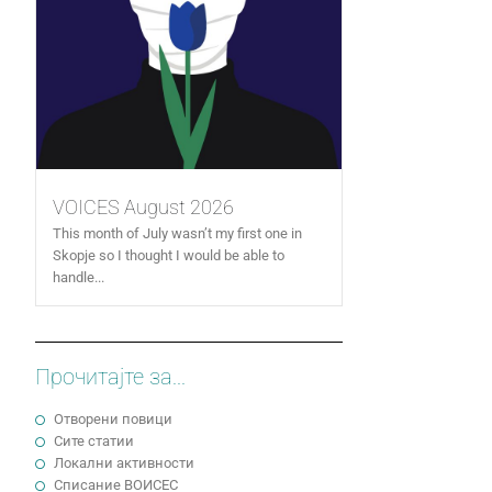
VOICES August 2026
This month of July wasn’t my first one in
Skopje so I thought I would be able to
handle...
Прочитајте за...
Отворени повици
Сите статии
Локални активности
Cписание ВОИСЕС