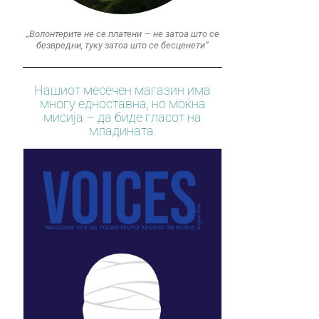
„Волонтерите не се платени — не затоа што се
безвредни, туку затоа што се бесценети“
Нашиот месечен магазин има
многу едноставна, но моќна
мисија – да биде гласот на
младината.