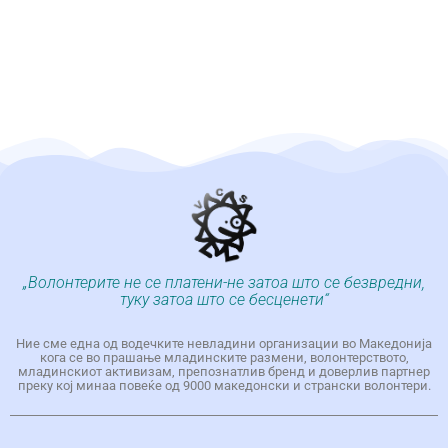
„Волонтерите не се платени-не затоа што се безвредни,
туку затоа што се бесценети“
Ние сме една од водечките невладини организации во Македонија
кога се во прашање младинските размени, волонтерството,
младинскиот активизам, препознатлив бренд и доверлив партнер
преку кој минаа повеќе од 9000 македонски и странски волонтери.