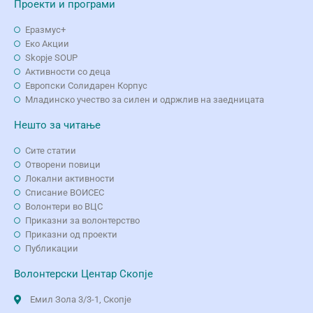
Проекти и програми
Еразмус+
Еко Aкции
Skopje SOUP
Активности со деца
Европски Солидарен Корпус
Младинско учество за силен и одржлив на заедницата
Нешто за читање
Сите статии
Отворени повици
Локални активности
Списание ВОИСЕС
Волонтери во ВЦС
Приказни за волонтерство
Приказни од проекти
Публикации
Волонтерски Центар Скопје
Емил Зола 3/3-1, Скопје