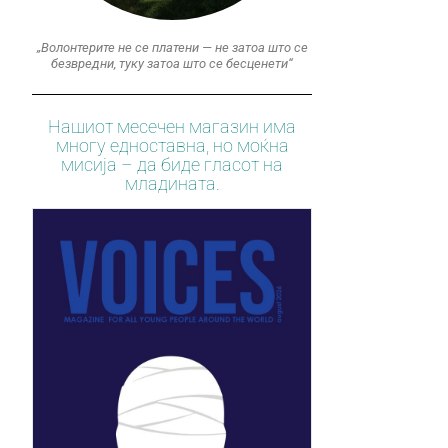
„Волонтерите не се платени — не затоа што се
безвредни, туку затоа што се бесценети“
Нашиот месечен магазин има
многу едноставна, но моќна
мисија – да биде гласот на
младината.