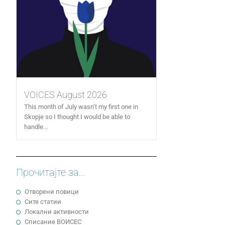
VOICES August 2026
This month of July wasn’t my first one in
Skopje so I thought I would be able to
handle...
Прочитајте за...
Отворени повици
Сите статии
Локални активности
Cписание ВОИСЕС