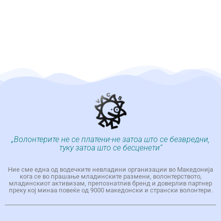
„Волонтерите не се платени-не затоа што се безвредни,
туку затоа што се бесценети“
Ние сме една од водечките невладини организации во Македонија
кога се во прашање младинските размени, волонтерството,
младинскиот активизам, препознатлив бренд и доверлив партнер
преку кој минаа повеќе од 9000 македонски и странски волонтери.