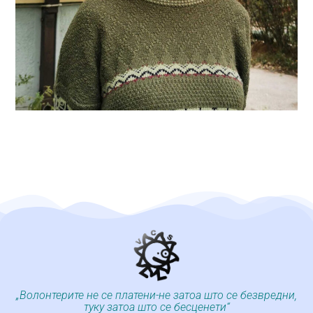
„Волонтерите не се платени-не затоа што се безвредни,
туку затоа што се бесценети“