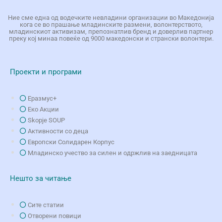
Ние сме една од водечките невладини организации во Македонија
кога се во прашање младинските размени, волонтерството,
младинскиот активизам, препознатлив бренд и доверлив партнер
преку кој минаа повеќе од 9000 македонски и странски волонтери.
Проекти и програми
Еразмус+
Еко Aкции
Skopje SOUP
Активности со деца
Европски Солидарен Корпус
Младинско учество за силен и одржлив на заедницата
Нешто за читање
Сите статии
Отворени повици