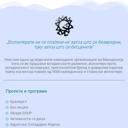
„Волонтерите не се платени-не затоа што се безвредни,
туку затоа што се бесценети“
Ние сме една од водечките невладини организации во Македонија
кога се во прашање младинските размени, волонтерството,
младинскиот активизам, препознатлив бренд и доверлив партнер
преку кој минаа повеќе од 9000 македонски и странски волонтери.
Проекти и програми
Еразмус+
Еко Aкции
Skopje SOUP
Активности со деца
Европски Солидарен Корпус