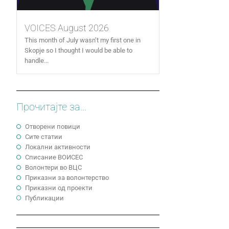
VOICES August 2026
This month of July wasn’t my first one in
Skopje so I thought I would be able to
handle...
Прочитајте за...
Отворени повици
Сите статии
Локални активности
Cписание ВОИСЕС
Волонтери во ВЦС
Приказни за волонтерство
Приказни од проекти
Публикации