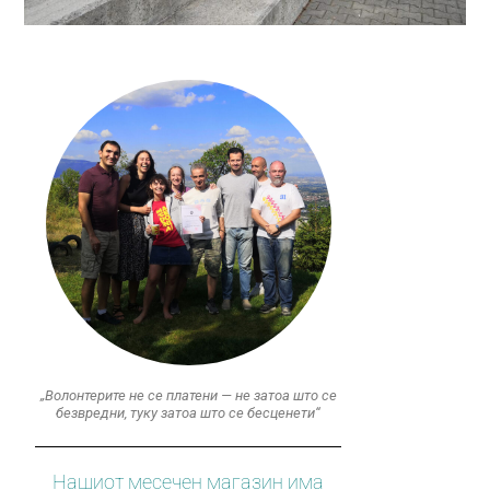
„Волонтерите не се платени — не затоа што се
безвредни, туку затоа што се бесценети“
Нашиот месечен магазин има