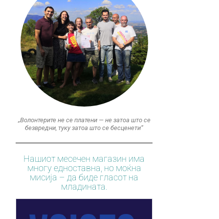
„Волонтерите не се платени — не затоа што се
безвредни, туку затоа што се бесценети“
Нашиот месечен магазин има
многу едноставна, но моќна
мисија – да биде гласот на
младината.