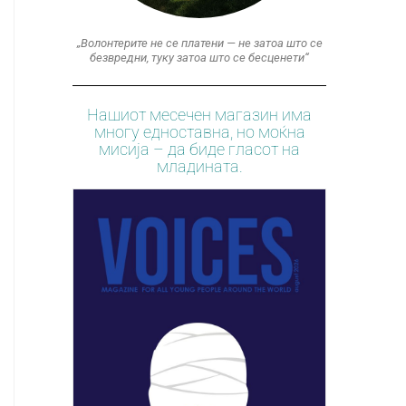
„Волонтерите не се платени — не затоа што се
безвредни, туку затоа што се бесценети“
Нашиот месечен магазин има
многу едноставна, но моќна
мисија – да биде гласот на
младината.