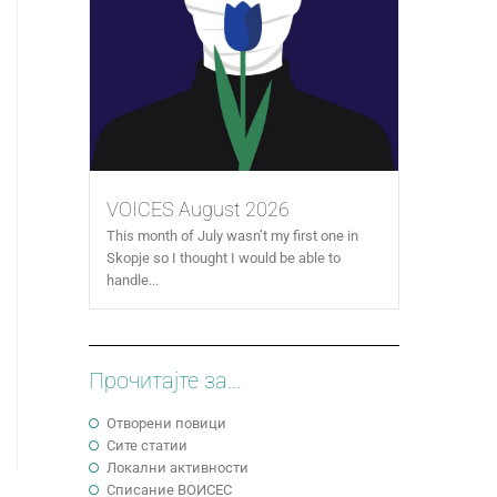
VOICES August 2026
This month of July wasn’t my first one in
Skopje so I thought I would be able to
handle...
Прочитајте за...
Отворени повици
Сите статии
Локални активности
Cписание ВОИСЕС