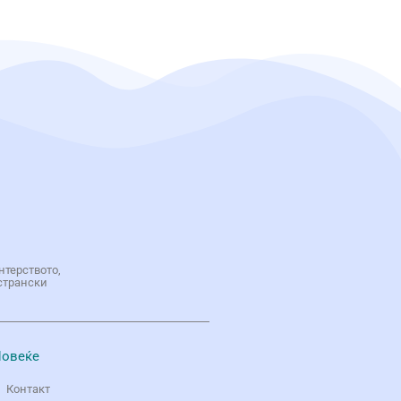
нтерството,
странски
овеќе
Контакт