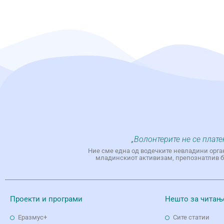
„Волонтерите не се плате
Ние сме една од водечките невладини орга
младинскиот активизам, препознатлив бр
Проекти и програми
Нешто за читањ
Еразмус+
Сите статии