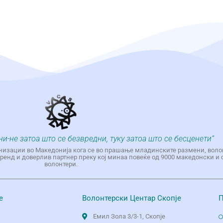
ни-не затоа што се безвредни, туку затоа што се бесценети“
низации во Македонија кога се во прашање младинските размени, воло
енд и доверлив партнер преку кој минаа повеќе од 9000 македонски и 
волонтери.
е
Волонтерски Центар Скопје
П
Емил Зола 3/3-1, Скопје