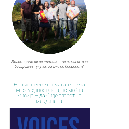
„Волонтерите не се платени — не затоа што се
безвредни, туку затоа што се бесценети“
Нашиот месечен магазин има
многу едноставна, но моќна
мисија – да биде гласот на
младината.