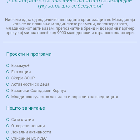
„Волонтерите не се платени-не затоа што се безвредни,
туку затоа што се бесценети“
Ние сме една од водечките невладини организации во Македонија
кога се во прашање младинските размени, волонтерството,
младинскиот активизам, препознатлив бренд и доверлив партнер
преку кој минаа повеќе од 9000 македонски и странски волонтери.
Проекти и програми
Еразмус+
Еко Aкции
Skopje SOUP
Активности со деца
Европски Солидарен Корпус
Младинско учество за силен и одржлив на заедницата
Нешто за читање
Сите статии
Отворени повици
Локални активности
Списание ВОИСЕС