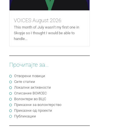
VOICES August 2026
This month of July wasn’t my first one in
Skopje so I thought I would be able to
handle...
Прочитајте за...
Отворени повици
Сите статии
Локални активности
Cписание ВОИСЕС
Волонтери во ВЦС
Приказни за волонтерство
Приказни од проекти
Публикации