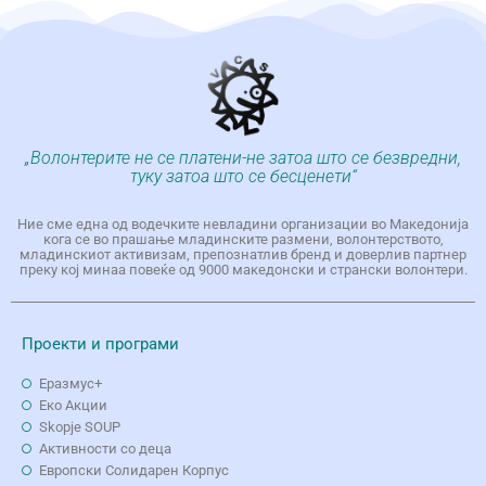
„Волонтерите не се платени-не затоа што се безвредни,
туку затоа што се бесценети“
Ние сме една од водечките невладини организации во Македонија
кога се во прашање младинските размени, волонтерството,
младинскиот активизам, препознатлив бренд и доверлив партнер
преку кој минаа повеќе од 9000 македонски и странски волонтери.
Проекти и програми
Еразмус+
Еко Aкции
Skopje SOUP
Активности со деца
Европски Солидарен Корпус