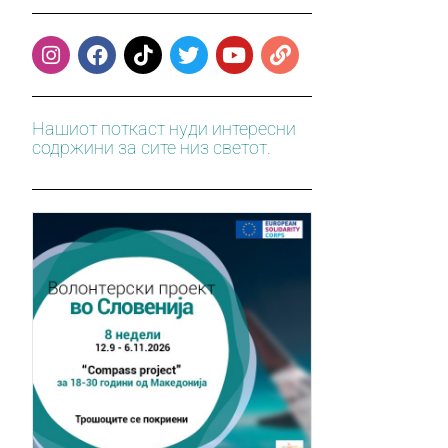
Нашиот поткаст нуди интересни
содржини за сите низ светот.