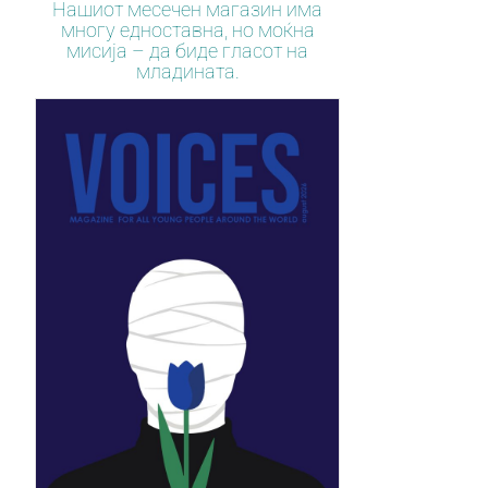
Нашиот месечен магазин има
многу едноставна, но моќна
мисија – да биде гласот на
младината.