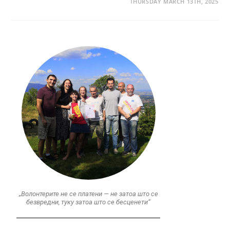
THURSDAY MARCH 13TH, 2025
„Волонтерите не се платени — не затоа што се
безвредни, туку затоа што се бесценети“