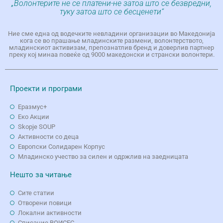
„Волонтерите не се платени-не затоа што се безвредни,
туку затоа што се бесценети“
Ние сме една од водечките невладини организации во Македонија
кога се во прашање младинските размени, волонтерството,
младинскиот активизам, препознатлив бренд и доверлив партнер
преку кој минаа повеќе од 9000 македонски и странски волонтери.
Проекти и програми
Еразмус+
Еко Aкции
Skopje SOUP
Активности со деца
Европски Солидарен Корпус
Младинско учество за силен и одржлив на заедницата
Нешто за читање
Сите статии
Отворени повици
Локални активности
Списание ВОИСЕС