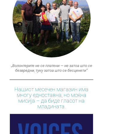
„Волонтерите не се платени — не затоа што се
безвредни, туку затоа што се бесценети“
Нашиот месечен магазин има
многу едноставна, но моќна
мисија – да биде гласот на
младината.