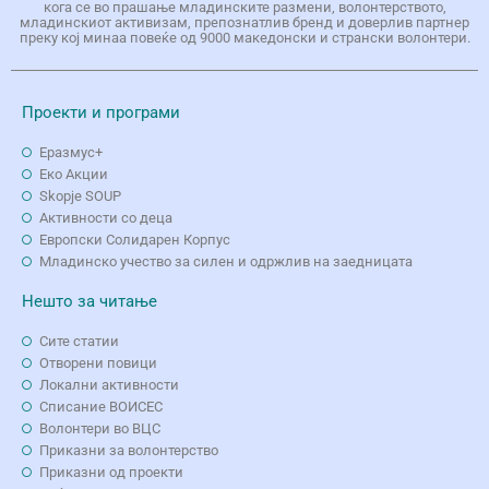
кога се во прашање младинските размени, волонтерството,
младинскиот активизам, препознатлив бренд и доверлив партнер
преку кој минаа повеќе од 9000 македонски и странски волонтери.
Проекти и програми
Еразмус+
Еко Aкции
Skopje SOUP
Активности со деца
Европски Солидарен Корпус
Младинско учество за силен и одржлив на заедницата
Нешто за читање
Сите статии
Отворени повици
Локални активности
Списание ВОИСЕС
Волонтери во ВЦС
Приказни за волонтерство
Приказни од проекти