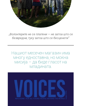
„Волонтерите не се платени — не затоа што се
безвредни, туку затоа што се бесценети“
Нашиот месечен магазин има
многу едноставна, но моќна
мисија – да биде гласот на
младината.