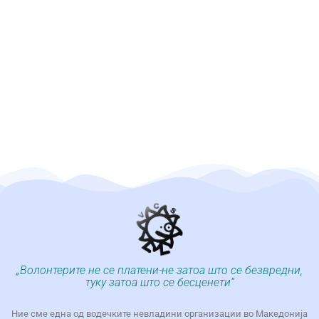
„Волонтерите не се платени-не затоа што се безвредни,
туку затоа што се бесценети“
Ние сме една од водечките невладини организации во Македонија