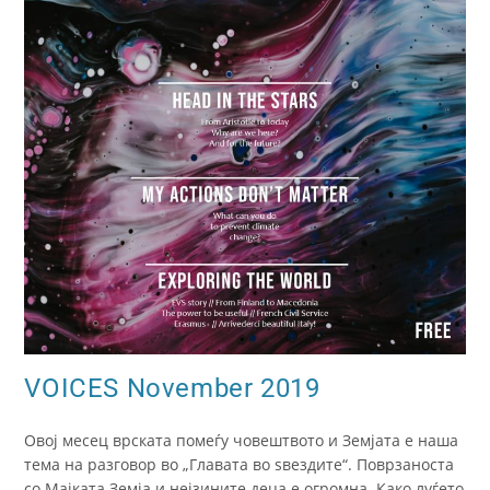
VOICES November 2019
Овој месец врската помеѓу човештвото и Земјата е наша
тема на разговор во „Главата во ѕвездите“. Поврзаноста
со Мајката Земја и нејзините деца е огромна. Како луѓето