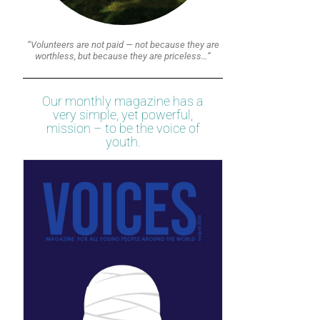
“Volunteers are not paid — not because they are
worthless, but because they are priceless…”
Our monthly magazine has a
very simple, yet powerful,
mission – to be the voice of
youth.