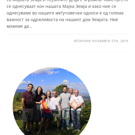
се однесуваат кон нашaта Мајка Земја и како ние се
однесуваме во нашите меѓучовечки односи е од голема
важност за одржливоста на нашиот дом Земјата. Ние
можеме да…
ВТОРНИК НОЕМВРИ 5TH, 2019