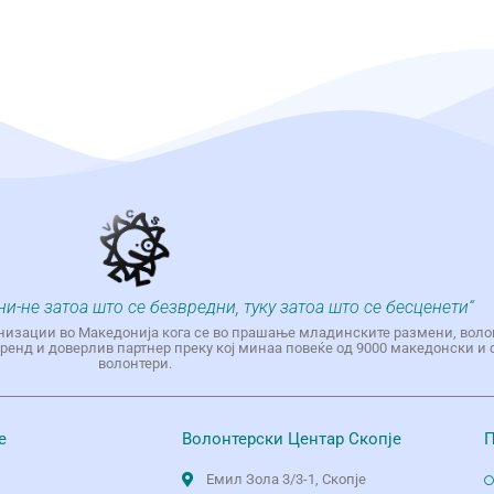
ни-не затоа што се безвредни, туку затоа што се бесценети“
низации во Македонија кога се во прашање младинските размени, воло
енд и доверлив партнер преку кој минаа повеќе од 9000 македонски и 
волонтери.
е
Волонтерски Центар Скопје
П
Емил Зола 3/3-1, Скопје