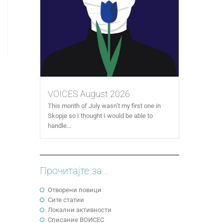
VOICES August 2026
This month of July wasn’t my first one in
Skopje so I thought I would be able to
handle...
Прочитајте за...
Отворени повици
Сите статии
Локални активности
Cписание ВОИСЕС