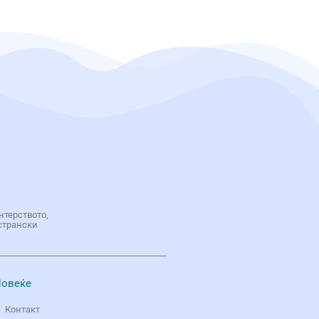
нтерството,
странски
овеќе
Контакт