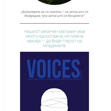
„Волонтерите не се платени — не затоа што се
безвредни, туку затоа што се бесценети“
Нашиот месечен магазин има
многу едноставна, но моќна
мисија – да биде гласот на
младината.