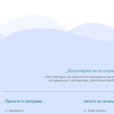
„Волонтерите не се плате
Ние сме една од водечките невладини орга
младинскиот активизам, препознатлив бр
Проекти и програми
Нешто за читањ
Еразмус+
Сите статии