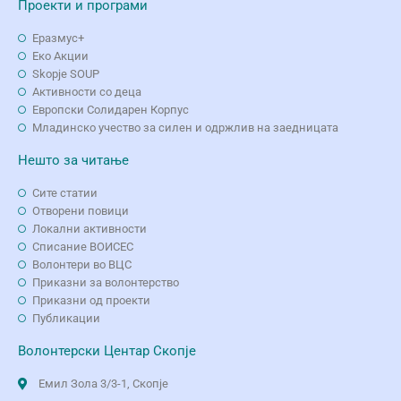
Проекти и програми
Еразмус+
Еко Aкции
Skopje SOUP
Активности со деца
Европски Солидарен Корпус
Младинско учество за силен и одржлив на заедницата
Нешто за читање
Сите статии
Отворени повици
Локални активности
Списание ВОИСЕС
Волонтери во ВЦС
Приказни за волонтерство
Приказни од проекти
Публикации
Волонтерски Центар Скопје
Емил Зола 3/3-1, Скопје