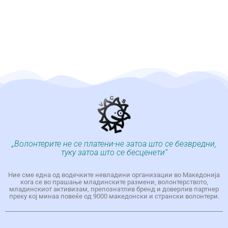
„Волонтерите не се платени-не затоа што се безвредни,
туку затоа што се бесценети“
Ние сме една од водечките невладини организации во Македонија
кога се во прашање младинските размени, волонтерството,
младинскиот активизам, препознатлив бренд и доверлив партнер
преку кој минаа повеќе од 9000 македонски и странски волонтери.