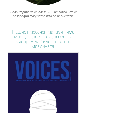
„Волонтерите не се платени — не затоа што се
безвредни, туку затоа што се бесценети“
Нашиот месечен магазин има
многу едноставна, но моќна
мисија – да биде гласот на
младината.