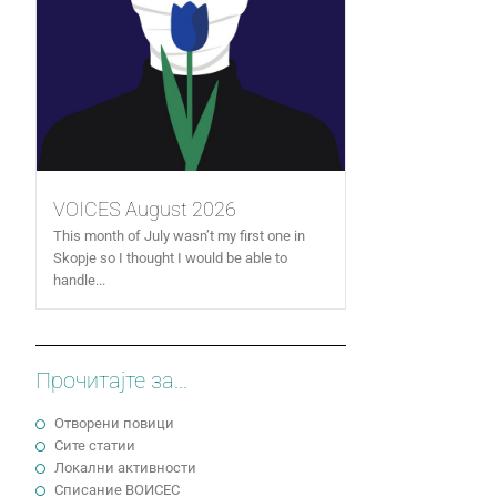
VOICES August 2026
This month of July wasn’t my first one in
Skopje so I thought I would be able to
handle...
Прочитајте за...
Отворени повици
Сите статии
Локални активности
Cписание ВОИСЕС